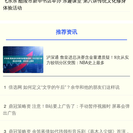
飞乐乐 醴陵市新华书店举办“乐趣课堂”第八讲传统文化修身
体验活动
推荐资讯
泸深通 詹皇进总决赛含金量遭质疑！9次从实
力较弱分区突围：NBA史上最多
​倍选网 如何定义“文学的午后”？余华和他的朋友们这样说
1
​鼎冠策略资 注意！B站要上广告了：手动暂停视频时 屏幕会弹
2
出广告
​鼎冠策略资 余笛蒋倩如代玮领衔音乐剧《嘉木入尘烟》首演，
3