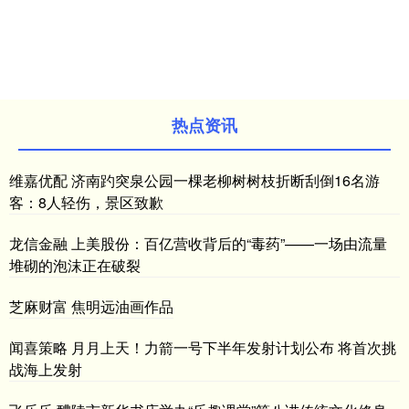
热点资讯
维嘉优配 济南趵突泉公园一棵老柳树树枝折断刮倒16名游
客：8人轻伤，景区致歉
龙信金融 上美股份：百亿营收背后的“毒药”——一场由流量
堆砌的泡沫正在破裂
芝麻财富 焦明远油画作品
闻喜策略 月月上天！力箭一号下半年发射计划公布 将首次挑
战海上发射