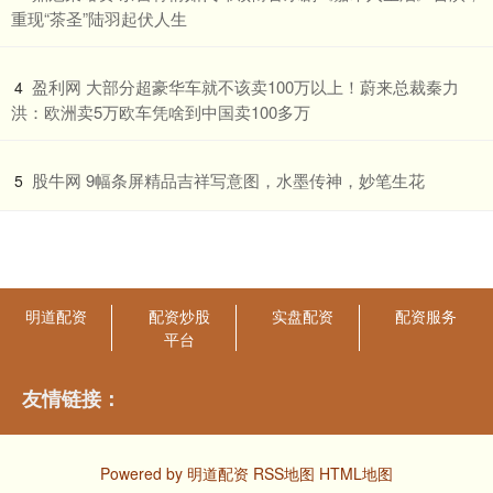
重现“茶圣”陆羽起伏人生
​盈利网 大部分超豪华车就不该卖100万以上！蔚来总裁秦力
4
洪：欧洲卖5万欧车凭啥到中国卖100多万
​股牛网 9幅条屏精品吉祥写意图，水墨传神，妙笔生花
5
明道配资
配资炒股
实盘配资
配资服务
平台
友情链接：
Powered by
明道配资
RSS地图
HTML地图