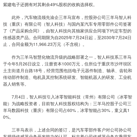
紫建电子还拥有对其剩余49%股权的收购选择权。
此外，汽车物流领先渝企三羊马宣布，控股孙公司三羊马智人科
技（重庆）有限公司（智人科技）与国内某汽车专用零部件公司签署
了《产品采购合同》，由智人科技向其独家供应合同项下约定车型的
传感器类产品。合同期限为自2025年7月24日起，至2030年7月24日
止，合同金额为11,966.23万元（不含税）。
作为三羊马智慧化物流升级的战略部署之一，智人科技系三羊马
于今年5月26日设立，注册资本1000万元，住所位于重庆市沙坪坝区
土主街道月台路18号，经营范围包括电子元器件制造、轴承、齿轮和
传动部件制造、电机及其控制系统研发、智能机器人的研发、工业机
器人销售等。
7月4日，智人科技引入冰零智能科技（常州）有限公司（冰零智
能）为战略投资者，目前智人科技股权结构为：三羊马控股子公司三
羊马数园科技（重庆）有限公司占60%，冰零智能占30%，童义真1
0%。
三羊马表示，上述合同的签订，是汽车零部件客户对公司孙公司
车规级传感器业务开发能力的认可，标志着公司传感器业务在乘用车