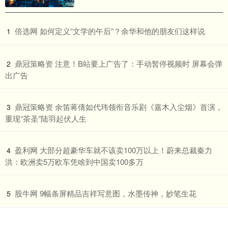
​倍选网 如何定义“文学的午后”？余华和他的朋友们这样说
1
​鼎冠策略资 注意！B站要上广告了：手动暂停视频时 屏幕会弹
2
出广告
​鼎冠策略资 余笛蒋倩如代玮领衔音乐剧《嘉木入尘烟》首演，
3
重现“茶圣”陆羽起伏人生
​盈利网 大部分超豪华车就不该卖100万以上！蔚来总裁秦力
4
洪：欧洲卖5万欧车凭啥到中国卖100多万
​股牛网 9幅条屏精品吉祥写意图，水墨传神，妙笔生花
5