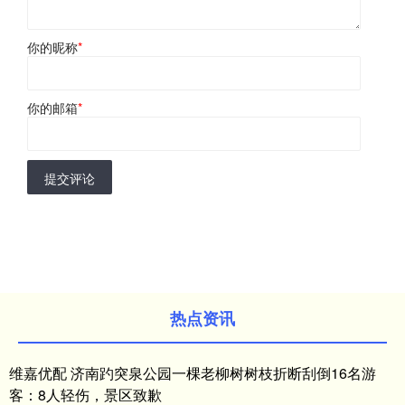
你的昵称
*
你的邮箱
*
提交评论
热点资讯
维嘉优配 济南趵突泉公园一棵老柳树树枝折断刮倒16名游
客：8人轻伤，景区致歉