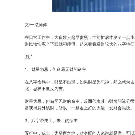
文/一泓师傅
在日常工作中，大多数人起早贪黑，忙前忙后才发了一点小
财比较快呢？下面就和师傅一起来看看发财较快的八字特征
图片
1、财星为忌，但命局无财的命主
在八字命局中，财星不出现，如果财星为忌神，那么就为吉
此，忌神不显反为吉。
财星为忌，但命局无财的命主，反而代表其与财帛的缘分很
常获得意外钱财，所以，一旦走上好的大运，发财会很快。
2、八字带戌土、未土的命主
五行中，戌土，为墓库之地，对身旺的人来说就是库，可以