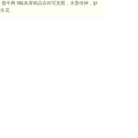
​股牛网 9幅条屏精品吉祥写意图，水墨传神，妙
笔生花