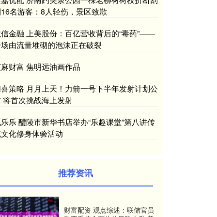
倒16名游客：8人轻伤，景区致歉
龙信金融 上美股份：百亿营收背后的“毒药”——
一场由流量堆砌的泡沫正在破裂
芝麻财富 焦明远油画作品
闻喜策略 月月上天！力箭一号下半年发射计划公
布 将首次挑战海上发射
飞乐乐 醴陵市新华书店举办“乐趣课堂”第八讲传
统文化修身体验活动
推荐资讯
财富配资 观点综述：联储官员