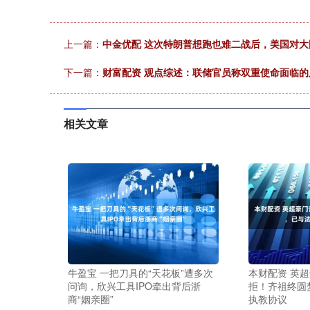
上一篇：
中金优配 这次特朗普想跑也难二战后，美国对
下一篇：
财富配资 观点综述：联储官员称双重使命面临的
相关文章
牛盈宝 一把刀具的“天花板”遭多次
本财配资 英
问询，欣兴工具IPO牵出背后浙
拒！齐祖终圆
商“姻亲圈”
执教协议