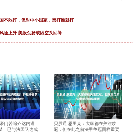
大国不敢打，但对中小国家，想打谁就打
风险上升 美股劲扬或因空头回补
超豪门苦追齐达内遭
贝股通 恩里克：大家都在关注欧
梦，已与法国队达成
冠，但在此之前法甲争冠同样重要