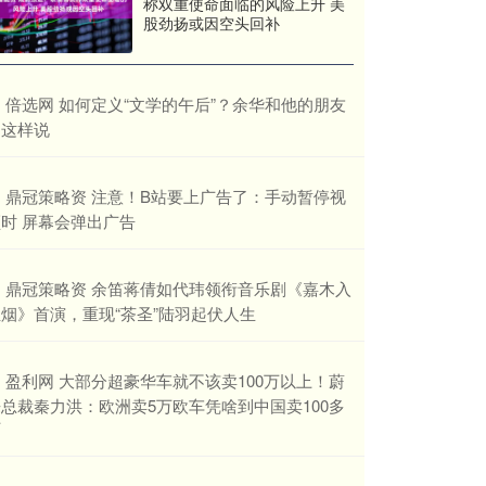
称双重使命面临的风险上升 美
股劲扬或因空头回补
​倍选网 如何定义“文学的午后”？余华和他的朋友
们这样说
​鼎冠策略资 注意！B站要上广告了：手动暂停视
时 屏幕会弹出广告
​鼎冠策略资 余笛蒋倩如代玮领衔音乐剧《嘉木入
烟》首演，重现“茶圣”陆羽起伏人生
​盈利网 大部分超豪华车就不该卖100万以上！蔚
总裁秦力洪：欧洲卖5万欧车凭啥到中国卖100多
万