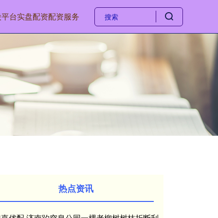
股平台
实盘配资
配资服务
热点资讯
维嘉优配 济南趵突泉公园一棵老柳树树枝折断刮