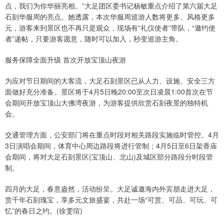
点，我们为你华丽亮相。”大足团区委书记杨敏重点介绍了第六届大足
石刻华服周的亮点。她透露，本次华服周巡游人数将更多、风格更多
元，游客来到景区也不再只是观众，现场有“礼仪使者”带队，“邀约使
者”递帖，只要游客愿意，随时可以加入，秒变巡游主角。
服务保障全面升级 首次开放宝顶山夜游
为应对节日期间的大客流，大足石刻景区已从人力、设施、安全三方
面做好充分准备。景区将于4月5日晚20:00至次日凌晨1:00首次在节
会期间开放宝顶山大佛湾夜游，为游客提供欣赏石刻夜景的独特机
会。
交通管理方面，公安部门将在重点时段对相关路段实施临时管控。4月
3日演唱会期间，体育中心周边路段将进行管制；4月5日至6日架香庙
会期间，将对大足石刻景区(宝顶山、北山)及城区部分路段分时段管
制。
四月的大足，春意盎然，活动纷呈。大足诚邀海内外宾朋走进大足，
赏千年石刻瑰宝，享多元文旅盛宴，共赴一场“可赏、可品、可玩、可
忆”的春日之约。(徐雯瑄)