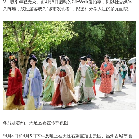
V，吸引年轻受众。而4月8日启动的CityWalk漫拍季，则以社交媒体
为阵地，鼓励游客成为“城市发现者”，挖掘和分享大足的多元面貌。
华服赴春约。大足区委宣传部供图
“4月4日和4月5日下午及晚上在大足石刻宝顶山景区、昌州古城等地