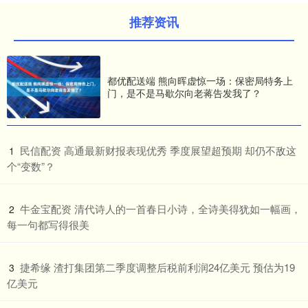
推荐资讯
都优配送端 熊向晖虚惊一场：保密局特务上
门，是不是马歇尔向老蒋告发我了？
​民信配资 高通最新财报表现优秀 季度展望超预期 却仍不敌这
1
个“变数”？
​牛金宝配资 清代诗人的一首春日小诗，全诗美得犹如一幅画，
2
每一句都写得很美
​捷希缘 渣打集团第二季度调整后税前利润24亿美元 预估为19
3
亿美元