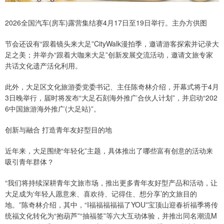
2026全国汽车(房车)露营集结赛4月17日至19日举行。主办方供图
节会还设有“跟着镜头来大足”CityWalk漫拍季，邀请游客探索并记录大
足之美；并举办“跟着大咖来大足”创新发展交流活动，邀请文旅专家
共话文化遗产活化利用。
此外，大足区文化旅游委党委书记、主任陈奇林介绍，开幕式将于4月
3日晚举行，届时将发布“大足石刻海外推广合伙人计划”，并启动“202
6中国旅游海外推广(大足站)”。
创新与融合 打造青年友好型目的地
近年来，大足围绕“年轻化”主题，具体推出了哪些富有创意的活动来
吸引青年群体？
“我们将持续深耕青年文旅市场，推出更多青年友好型产品和活动，让
大足成为‘年轻人愿意来、喜欢待、记得住、想分享’的文旅目的
地。”陈奇林介绍，其中，“I福福福福福了YOU”宝顶山迎春祈福季将传
统福文化转化为“抱葫芦”“抽福签”等六大互动体验，并推出同名潮流M