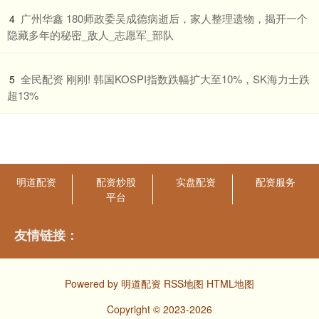
​广州华鑫 180师政委吴成德病逝后，家人整理遗物，揭开一个
4
隐藏多年的秘密_敌人_志愿军_部队
​全民配资 刚刚! 韩国KOSPI指数跌幅扩大至10%，SK海力士跌
5
超13%
明道配资
配资炒股
实盘配资
配资服务
平台
友情链接：
Powered by
明道配资
RSS地图
HTML地图
Copyright
© 2023-2026