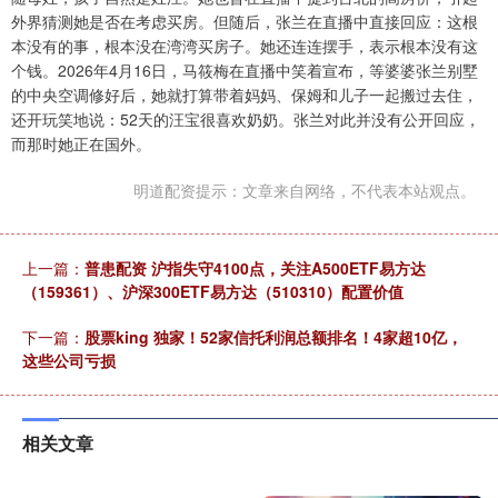
外界猜测她是否在考虑买房。但随后，张兰在直播中直接回应：这根
本没有的事，根本没在湾湾买房子。她还连连摆手，表示根本没有这
个钱。2026年4月16日，马筱梅在直播中笑着宣布，等婆婆张兰别墅
的中央空调修好后，她就打算带着妈妈、保姆和儿子一起搬过去住，
还开玩笑地说：52天的汪宝很喜欢奶奶。张兰对此并没有公开回应，
而那时她正在国外。
明道配资提示：文章来自网络，不代表本站观点。
上一篇：
普患配资 沪指失守4100点，关注A500ETF易方达
（159361）、沪深300ETF易方达（510310）配置价值
下一篇：
股票king 独家！52家信托利润总额排名！4家超10亿，
这些公司亏损
相关文章