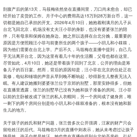
剖腹产后的第13天，马筱梅依然坐在直播间里，刀口尚未愈合，却已
经开始了卖货的工作。月子中心的费用高达15万到28万新台币，这一
切都是她自己承担的开支。2026年4月10日，她抱着刚满月的儿子从
台北飞回北京，机场没有丈夫汪小菲的身影，也没有婆婆张兰的陪
伴，只有母亲和保姆在她身边。她之所以选择在台北分娩，最重要的
原因是方便照顾汪小菲与前妻所生的两个孩子——小玥儿和小箖箖，
因为他们需要在台北上学。产后不久，马筱梅在直播中提到，自己几
乎无法离开台北，因为这里有着几十年的生活圈，父母也都在这里。
尽管如此，4月10日，她还是带着孩子回到了北京，公开的理由是筹
备儿子的百日宴。然而，背后的原因却是，汪小菲在北京的住处正在
装修，电钻和锤墙的声音从早到晚不断响起，吵得新生儿整夜无法入
眠。有人建议她搬到婆婆张兰位于京郊的别墅，那里安静得多，但她
在直播里透露，张兰的别墅早已没有为她和孩子准备的房间。汪小菲
以前的主卧被改成了张兰的私人衣帽间，另一个房间成了健身房，唯
一剩下的两个房间分别是给小玥儿和小箖箖准备的，根本没有她和新
生儿的地方。
关于孩子的姓氏和财产问题，张兰曾多次公开强调，汪家的财产只会
留给姓汪的后代。马筱梅在3月的直播中则表示，她从未考虑过让孩子
随母姓，孩子自然是姓汪。她也曾在直播中提到台北的高房价，引起