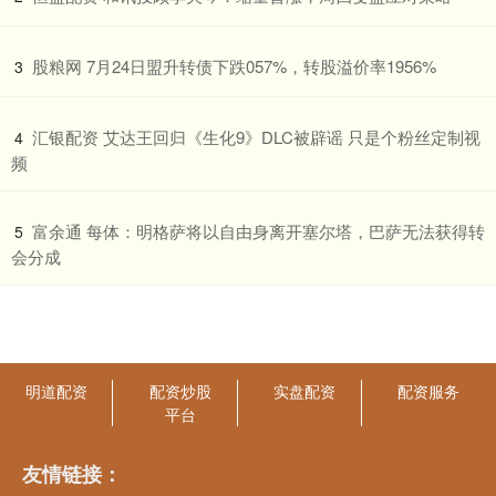
​股粮网 7月24日盟升转债下跌057%，转股溢价率1956%
3
​汇银配资 艾达王回归《生化9》DLC被辟谣 只是个粉丝定制视
4
频
​富余通 每体：明格萨将以自由身离开塞尔塔，巴萨无法获得转
5
会分成
明道配资
配资炒股
实盘配资
配资服务
平台
友情链接：