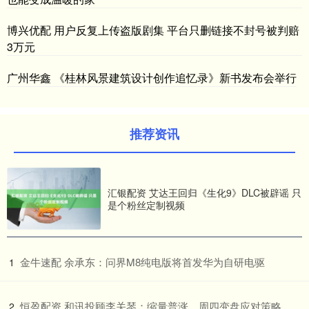
博兴优配 用户反复上传盗版剧集 平台只删链接不封号被判赔
3万元
广州华鑫 《桂林风景建筑设计创作追忆录》新书发布会举行
推荐资讯
汇银配资 艾达王回归《生化9》DLC被辟谣 只
是个粉丝定制视频
​金牛速配 余承东：问界M8纯电版将首发华为自研电驱
1
​恒盈配资 和讯投顾李关琴：缩量普涨，周四变盘应对策略
2