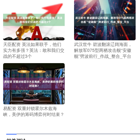
天臣配资 英法如果联手，他们
武汉世牛 碧波翻滚辽阔海面，
实力有多强？英法：敢和我们交
解放军075型两栖攻击舰“安徽
战的不超过3个
舰”劈波前行_作战_整合_平台
易配资 双重封锁霍尔木兹海
峡，美伊的筹码博弈何时结束？