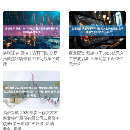
港联证券 原油：WTI下跌 交易
巨龙配资 紫建电子3825亿元入
员聚焦特朗普有关伊朗战争的讲
主宁波启象 三羊马签下近12亿
话
元大单
易倍策略 2020年贵州修文农村
商业银行股份有限公司二级资本
债券(第一期)获“A”评级_影响_
业务_规模