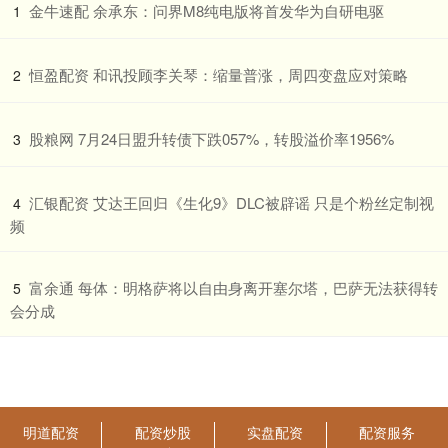
​金牛速配 余承东：问界M8纯电版将首发华为自研电驱
1
​恒盈配资 和讯投顾李关琴：缩量普涨，周四变盘应对策略
2
​股粮网 7月24日盟升转债下跌057%，转股溢价率1956%
3
​汇银配资 艾达王回归《生化9》DLC被辟谣 只是个粉丝定制视
4
频
​富余通 每体：明格萨将以自由身离开塞尔塔，巴萨无法获得转
5
会分成
明道配资
配资炒股
实盘配资
配资服务