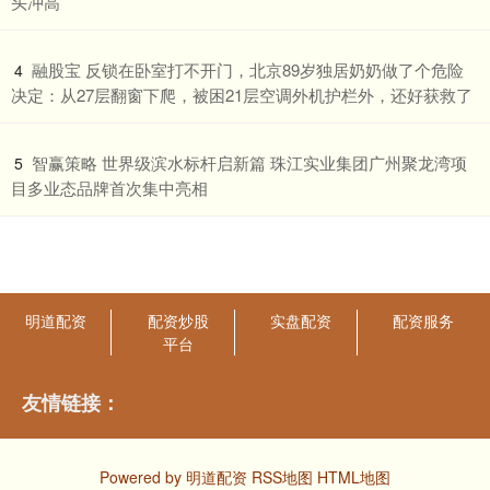
头冲高
​融股宝 反锁在卧室打不开门，北京89岁独居奶奶做了个危险
4
决定：从27层翻窗下爬，被困21层空调外机护栏外，还好获救了
​智赢策略 世界级滨水标杆启新篇 珠江实业集团广州聚龙湾项
5
目多业态品牌首次集中亮相
明道配资
配资炒股
实盘配资
配资服务
平台
友情链接：
Powered by
明道配资
RSS地图
HTML地图