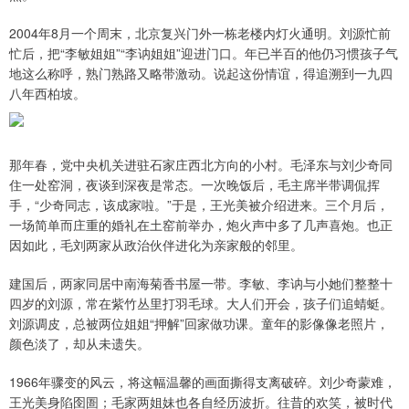
2004年8月一个周末，北京复兴门外一栋老楼内灯火通明。刘源忙前
忙后，把“李敏姐姐”“李讷姐姐”迎进门口。年已半百的他仍习惯孩子气
地这么称呼，熟门熟路又略带激动。说起这份情谊，得追溯到一九四
八年西柏坡。
那年春，党中央机关进驻石家庄西北方向的小村。毛泽东与刘少奇同
住一处窑洞，夜谈到深夜是常态。一次晚饭后，毛主席半带调侃挥
手，“少奇同志，该成家啦。”于是，王光美被介绍进来。三个月后，
一场简单而庄重的婚礼在土窑前举办，炮火声中多了几声喜炮。也正
因如此，毛刘两家从政治伙伴进化为亲家般的邻里。
建国后，两家同居中南海菊香书屋一带。李敏、李讷与小她们整整十
四岁的刘源，常在紫竹丛里打羽毛球。大人们开会，孩子们追蜻蜓。
刘源调皮，总被两位姐姐“押解”回家做功课。童年的影像像老照片，
颜色淡了，却从未遗失。
1966年骤变的风云，将这幅温馨的画面撕得支离破碎。刘少奇蒙难，
王光美身陷囹圄；毛家两姐妹也各自经历波折。往昔的欢笑，被时代