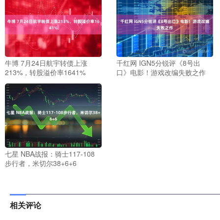
牛博 7月24日航宇转债上涨
千红网 IGN5分锐评《8号出
213%，转股溢价率1641%
口》电影！游戏改编失败之作
七星 NBA战报：骑士117-108
步行者，米切尔38+6+6
相关评论