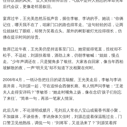
住你饮酒的风头。”众人笑得前仰后合，气氛不是外人熟悉的革命先辈
后代会议，更像老邻居叙旧。
宴席过半，王光美忽然压低声音，握住李敏、李讷的手。她说：“你俩
记住，哪天我不在了，咱家门口的路也得常走。”这句轻轻的话，让两
位姐妹红了眼眶，却努力笑着点头。屋外的树影被灯光拉得很长，仿
佛在提示时间的珍贵。
散席已近午夜，王光美仍坚持送客至门口。她背挺得笔直，拄杖却不
松手。不远处，刘源扶着墙，酒劲上来，仍朝李敏喊：“姐姐，慢点
走。”少年声调还在，只是鬓角多了银丝。大家各自回家，像当年西柏
坡解散的夜，一声“明天见”却不知道下次相聚在何时。
2006年4月，一纸讣告把往日的诺言敲醒。王光美走后，李敏与李讷
肩并肩，与刘源一起，守在追悼会西侧长廊。有人悄声问李敏：“王老
夫人走得安详吗？”李敏答：“她走时嘴角上扬，像在念叨‘孩子们别忘
了来往’。”简单一句，再添一笔家人情深。
此后几年，不论清明或腊月，毛刘后人常在八宝山或菊香书屋小聚，
不加媒体，不谈俗务。李讷身体欠佳时，刘源总提着保温瓶过去，门
口警卫见他熟练，调侃一句：“刘将军，又送汤来了？”刘源笑着挥