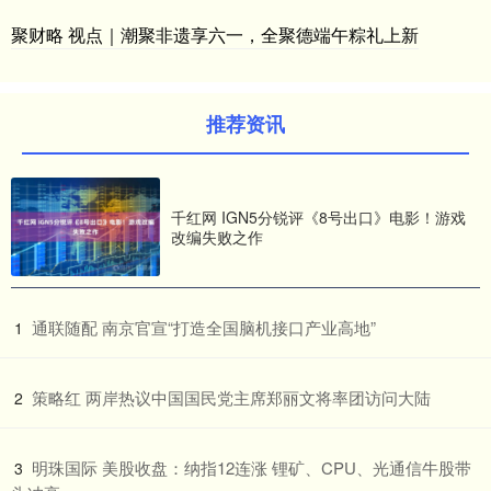
聚财略 视点｜潮聚非遗享六一，全聚德端午粽礼上新
推荐资讯
千红网 IGN5分锐评《8号出口》电影！游戏
改编失败之作
​通联随配 南京官宣“打造全国脑机接口产业高地”
1
​策略红 两岸热议中国国民党主席郑丽文将率团访问大陆
2
​明珠国际 美股收盘：纳指12连涨 锂矿、CPU、光通信牛股带
3