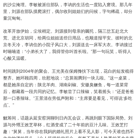
的沙尘掩埋。李敏被派往部队，李讷的生活也一度陷入窘境。那几年
里，刘源在部队摸爬滚打，偶尔收到姐姐们的问候，字句稀疏，却分
量沉甸甸。
改革开放伊始，尘埃稍定。刘源接到母亲的嘱托，隔三岔五赴北大
荒、进北京胡同，给两位姐姐送些日用品，也顺道报平安。彼时的北
京冬天冷，李讷住的小院子风口大，刘源送去一床军大衣。李讷接过
时喃喃道：“小弟长大了，我得管你叫首长啦。”那一句玩笑，听得人
心酸又温暖。
时间跳到2004年的聚会。王光美在保姆搀扶下出现，花白的短发梳得
整齐。她环顾四周，欣慰地说：“总算闹腾到一块儿啦。”这一桌菜，
都是她亲自定的：陕北羊肉、湖南剁椒、安徽臭鳜鱼，每一道菜背
后，都藏着一段共同的记忆。李敏尝了口辣椒，笑着摇头：“还是爸爸
那一口香辣味。”王景清在旁低声附和：“主席要是看见，可得说‘多吃
点’。”
觥筹间，话题从延安窑洞聊到日内瓦会议，再跳到眼下国际局势。刘
源与外甥王效芝举杯，红酒变成了二十年前的豆汁儿味。王效芝打
趣：“舅舅，当年你在我妈的婚礼照片上看不见人影，可今天谁也挡不