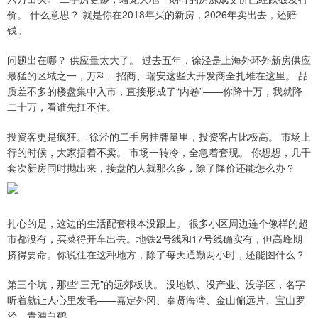
价。 什么意思？ 就是你在2018年买的新房，2026年卖出去，还赔
钱。
问题出在哪？ 供应量太大了。 过去五年，徐泾是上海外环外新房供应
最猛的区域之一，万科、招商、瑞安这些大开发商全扎堆在这里。 品
质差不多的楼盘集中入市，直接形成了“内卷”——你降十万，我就降
二十万，看谁先扛不住。
投资客更是疯狂。 徐泾的二手房挂牌量里，投资客占比极高。 市场上
行的时候，大家捂着不卖。 市场一转冷，全急着套现。 你想想，几千
套次新房同时抛出来，接盘的人就那么多，除了降价还能怎么办？
扎心的是，这边的生活配套根本没跟上。 很多小区周边连个像样的超
市都没有，买菜得开车出去。地铁2号线和17号线确实有，但高峰期
挤得要命。你说住在这种地方，除了每天通勤两小时，还能图什么？
第三个坑，那些“三无”的远郊板块。 没地铁、没产业、没学区，名字
听着就让人心里发毛——嘉定外冈、奉贤海湾、金山偏远片、宝山罗
泾、青浦白鹤。