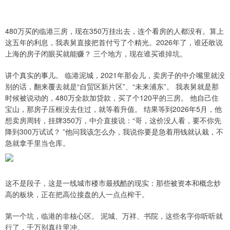
480万买的临港三房，现在350万挂出去，连个看房的人都没有。算上
这五年的利息，我表舅直接把首付亏了个精光。2026年了，谁还敢说
上海的房子闭眼买就能赚？ 三个地方，现在谁买谁掉坑。
讲个真实的事儿。 临港泥城，2021年那会儿，卖房子的中介嘴里就没
别的话，翻来覆去就是“自贸区新片区”、“未来浦东”。 我表舅就是那
时候被说动的，480万全款加贷款，买了个120平的三房。 他自己住
宝山，那房子压根没去住过，就等着升值。 结果等到2026年5月，他
想卖房周转，挂牌350万，中介直接说：“哥，这价没人看，要不你先
降到300万试试？ ”他问我该怎么办，我说你要是急着用钱就认栽，不
急就拿手里当仓库。
这不是段子，这是一线城市楼市最残酷的现实：那些被资本和概念炒
高的板块，正在把高位接盘的人一点点榨干。
第一个坑，临港的非核心区。 泥城、万祥、书院，这些名字你听听就
行了，千万别真往里冲。