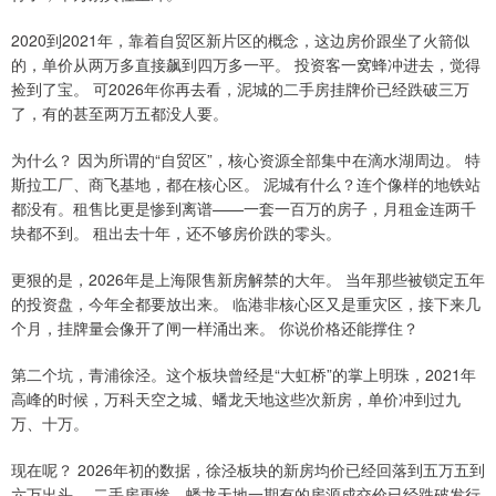
2020到2021年，靠着自贸区新片区的概念，这边房价跟坐了火箭似
的，单价从两万多直接飙到四万多一平。 投资客一窝蜂冲进去，觉得
捡到了宝。 可2026年你再去看，泥城的二手房挂牌价已经跌破三万
了，有的甚至两万五都没人要。
为什么？ 因为所谓的“自贸区”，核心资源全部集中在滴水湖周边。 特
斯拉工厂、商飞基地，都在核心区。 泥城有什么？连个像样的地铁站
都没有。租售比更是惨到离谱——一套一百万的房子，月租金连两千
块都不到。 租出去十年，还不够房价跌的零头。
更狠的是，2026年是上海限售新房解禁的大年。 当年那些被锁定五年
的投资盘，今年全都要放出来。 临港非核心区又是重灾区，接下来几
个月，挂牌量会像开了闸一样涌出来。 你说价格还能撑住？
第二个坑，青浦徐泾。这个板块曾经是“大虹桥”的掌上明珠，2021年
高峰的时候，万科天空之城、蟠龙天地这些次新房，单价冲到过九
万、十万。
现在呢？ 2026年初的数据，徐泾板块的新房均价已经回落到五万五到
六万出头。 二手房更惨，蟠龙天地一期有的房源成交价已经跌破发行