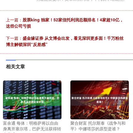
上一篇：
股票king 独家！52家信托利润总额排名！4家超10亿，
这些公司亏损
下一篇：
盛金缘证券 从文博会出发，看见深圳更多面！千万粉丝
博主解锁深圳“反差感”
相关文章
富余通 每体：明格萨将以自由
聚合财富 托尔斯泰《战争与和
身离开塞尔塔，巴萨无法获得转
平》中娜塔莎的原型是谁？