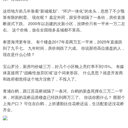
这些地方前几年靠着“新城规划”、“环沪一体化”的名头，忽悠了不少预
算有限的刚需。 现在呢？ 嘉定外冈，跟安亭就隔了一条街，房价直接
断崖式下跌。 2000年以后建的次新小区，挂牌价只有一平米一万二左
右。 这个价格，放在全国很多县城都不算高。
奉贤海湾更夸张。 有个楼盘2017年卖两万五一平米，2025年直接跌
到了九千七。 九年时间，房价倒跌了六成。 你说那些高位接盘的人，
现在是什么心情？
宝山罗泾，新房均价破三万，好几个小区晚上亮灯率不到15%。 有媒
体直接用了“战略性放弃区域”这个词来形容。 什么意思？就是开发商
和政府都觉得这个地方没救了，不投入了。
青浦白鹤，跟江苏花桥就隔了一条河。白鹤的新盘死撑在三万二一平
米，对面的花桥品质楼盘已经跌到两万三了。 你说你图什么？ 图那个
上海户口？ 可住在白鹤，上班通勤比住花桥还远，生活配套还没花桥
齐全。