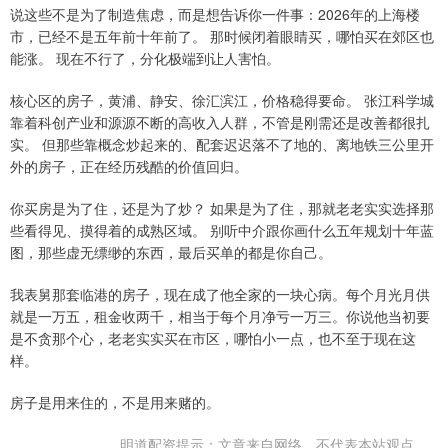
说这些不是为了制造焦虑，而是想告诉你一件事：2026年的上海楼
市，已经不是五年前十年前了。 那时候闭着眼睛买，哪怕买在郊区也
能涨。 现在不行了，分化极端到让人害怕。
核心区的房子，黄浦、静安、徐汇滨江，价格稳得要命。 张江科学城
靠着科创产业和源源不断的高收入人群，不管是刚需还是改善都很扎
实。 但那些靠概念炒起来的、配套迟迟落不了地的、离地铁三公里开
外的房子，正在经历残酷的价值回归。
你买房是为了住，还是为了炒？ 如果是为了住，那就老老实实选择那
些看得见、摸得着的成熟区域。 别听中介跟你画什么五年规划十年蓝
图，那些虚无缥缈的东西，最后买单的都是你自己。
我表舅那套临港的房子，现在成了他全家的一块心病。每个月光月供
就是一万五，租金收两千，相当于每个月净亏一万三。你说他当初要
是不贪那个心，老老实实买在市区，哪怕小一点，也不至于现在这
样。
房子是用来住的，不是用来赌的。
明道配资提示：文章来自网络，不代表本站观点。